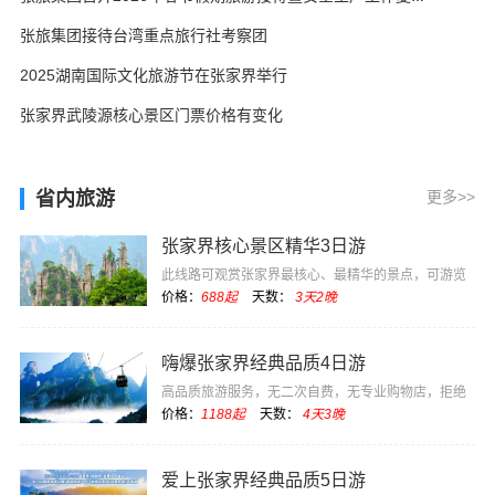
张旅集团接待台湾重点旅行社考察团
2025湖南国际文化旅游节在张家界举行
张家界武陵源核心景区门票价格有变化
省内旅游
更多>>
张家界核心景区精华3日游
此线路可观赏张家界最核心、最精华的景点，可游览
电影《阿凡达》···
价格：
688起
天数：
3天2晚
嗨爆张家界经典品质4日游
高品质旅游服务，无二次自费，无专业购物店，拒绝
低价坑团
价格：
1188起
天数：
4天3晚
爱上张家界经典品质5日游