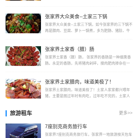
种很方便的干锅，它是由三种主料做成的，多为肥
肠、···
张家界大众美食--土家三下锅
张家界大众美食--土家三下锅，如今张家界的三下锅不
再是腊肉、豆腐、萝卜一锅煮，多为肥肠、猪肚、牛
肚、羊肚、猪蹄或猪头肉等选其中二、三样或多样经
···
张家界土家香（腊）肠
张家界土家香（腊）肠， 张家界的香肠是一种烟熏香
肠。永定的香肠，先将猪肉剁碎，搜肉肥肉掺杂在一
起，再与盐、辣椒、姜、陈皮、花椒及其他调料均匀
搅···
张家界土家腊肉，味道美极了！
张家界土家腊肉，味道美极了！土家人家家都兴喂年
猪，主要是图过年时有肉吃，过年吃不完的，土家人
便把它制作成腊肉，不仅便于保存，而且肉色更加好
看···
旅游租车
更多>>
7座别克商务旅行车
张家界7座别克商务旅行车，张家界一地旅游按天包车