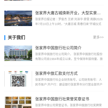
源各大景区、小城街巷、乡村民宿等地，外籍游客随
···
张家界大庸古城焕新开业，大型实景山水秀《天下璀璨》也将同期推出
张家界日报记者｜罗俊杰 王妍 刘泽华 廖雯 周静2026
年7月10日上午10时，“大庸古城 青春归来”开城仪式
在张家界市大庸古城举行，标志着这座承载张家界···
关于我们
更多>>
张家界中国旅行社公司简介
张家界中国旅行社公司简介， 张家界中国旅行社股份
有限公司自1984年成立以来，至今保持年接待量、旅
游收入、上缴税费居同行业前茅的记录，并多次被“省
···
张家界中旅汇款支付方式
张家界中国旅行社企业财务账号，公司财务账号：人
民币账户:开户行：建设银行张家界市分行营业部开户
名：张家界中国旅行社股份有限公司帐号：4300
1520···
张家界中国旅行社荣誉奖章证书
张家界中旅公司荣誉证书，张家界中国旅行社奖牌荣