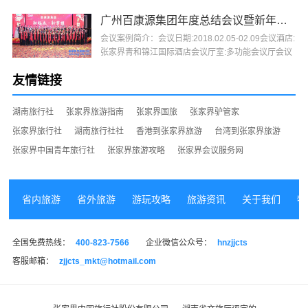
界阳···
广州百康源集团年度总结会议暨新年晚会
会议案例简介：会议日期:2018.02.05-02.09会议酒店:
张家界青和锦江国际酒店会议厅室:多功能会议厅会议
人数:88人会议主办:广州百康源集团会议承办:张家···
友情链接
湖南旅行社
张家界旅游指南
张家界国旅
张家界驴管家
张家界旅行社
湖南旅行社社
香港到张家界旅游
台湾到张家界旅游
张家界中国青年旅行社
张家界旅游攻略
张家界会议服务网
省内旅游
省外旅游
游玩攻略
旅游资讯
关于我们
特
全国免费热线：
400-823-7566
企业微信公众号：
hnzjjcts
客服邮箱：
zjjcts_mkt@hotmail.com