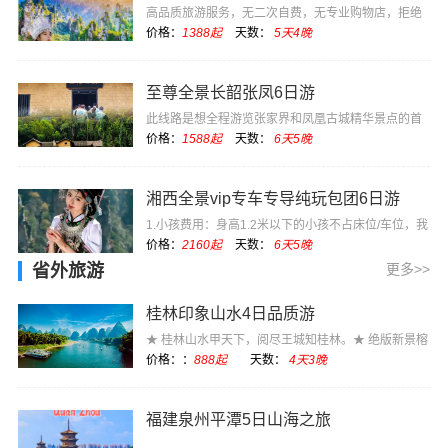
高品质旅游服务，无二次自费，无专业购物店，拒绝
低价坑团
价格：
1388起
天数：
5天4晚
至尊全景长韶张凤6日游
此线路是想全程游览张家界和凤凰古城精华景点的首
选，长沙开始长···
价格：
1588起
天数：
6天5晚
湘西全景vip专车专导纯玩包团6日游
1.小孩费用：身高1.2米以下的小孩不占床位/车位，我
社不收任何费···
价格：
2160起
天数：
6天5晚
省外旅游
更多>>
桂林印象山水4日品质游
★ 桂林山水甲天下，阅尽王城知桂林。★ 绝版新景榕
杉湖，演绎着···
价格：：
888起
天数：
4天3晚
福建泉州平潭5日山海之旅