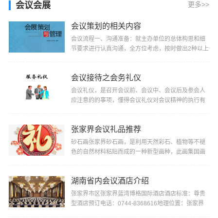
述行程包车，价格另行商议。3、我们将确保您所包租
会议会展
更多>>
车辆···
会议策划的相关内容
会议流程一、沟通准备：就主办单位的总体构思和细
节要求进行认真沟通，全方位考虑，按时做出2种以上
合适的方案供选择。二、会议策划：根据主办单位的
会···
会议接待之会务礼仪
会议礼仪，是召开会议前、会议中、会议后及参会人
应注意的的事项，懂得会议礼仪对会议精神的执行有
较大的促进作用。会议礼仪包括：（一）会议座次排
定···
张家界会议礼品推荐
砂石画张家界砂石画，是利用天然彩石、植物等不褪
色的自然材料粘贴而成的一种新型画种，此画集国画
构图、西画手法、熔版画、雕刻和盆景艺术为一炉，
具···
湖南省内会议酒店介绍
张家界市区张家界蓝湾博格国际酒店酒店标准：尊贵
型酒店预订电话：0744-8368616地理位置：张家界
市区且住岗周围景点：天门山，土司城、老院子张家