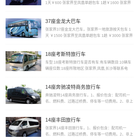
1天￥600 张家界至凤凰单趟包车 1趟￥1600 张家界
机场或火车站至景区酒店单趟包车1趟￥280 张家界机
···
37座金龙大巴车
张家界37座金龙大巴车，张家界一地旅游按天包车 1
天 ￥1500 张家界至凤凰单趟包车 1趟 ￥3000 张家界
机场或火车站至景区酒店单趟包车 1趟 ￥800 张家界
···
18座考斯特旅行车
车型:18座考斯特旅行车是否有车:有车辆数目:10辆车
辆座位数:18座所限地区:张家界,凤凰,长沙等联系电
话:18874402722门市价:1500优惠价格:1200车简
介:1、···
14座奔驰凌特商务旅行车
奔驰凌特14座商务旅行车，1、报价包含：配司机一
名、燃料费、过路过桥费、停车等一切费用。2、非上
述行程包车，价格另行商议。3、我们将确保您所包租
车···
14座丰田旅行车
张家界14座丰田旅行车，1、报价包含：配司机一
名、燃料费、过路过桥费、停车等一切费用。2、非上