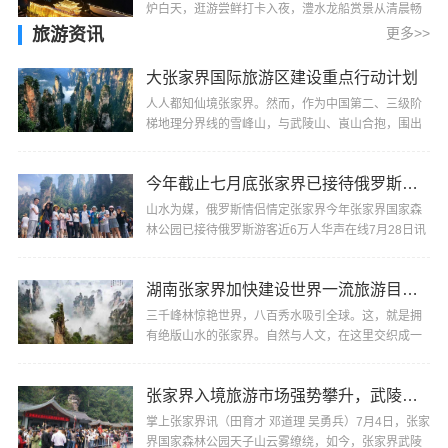
炉白天，逛游尝鲜打卡入夜，澧水龙船赏景从清晨畅
玩至深夜一站式吃住游购娱！进入德胜门开启大庸游
旅游资讯
更多>>
这道···
大张家界国际旅游区建设重点行动计划
人人都知仙境张家界。然而，作为中国第二、三级阶
梯地理分界线的雪峰山，与武陵山、崀山合抱，围出
了一个更广阔的仙境——奇山异水间，古城古镇古村
密···
今年截止七月底张家界已接待俄罗斯游客近6万人
山水为媒，俄罗斯情侣情定张家界今年张家界国家森
林公园已接待俄罗斯游客近6万人华声在线7月28日讯
（全媒体记者 田育才 通讯员 邓道理）27日下午，在
张···
湖南张家界加快建设世界一流旅游目的地
三千峰林惊艳世界，八百秀水吸引全球。这，就是拥
有绝版山水的张家界。自然与人文，在这里交织成一
幅全要素、全季节、全时空、全行程的旅游风景画。
风···
张家界入境旅游市场强势攀升，武陵源区接待境外游客超65.86万人次
掌上张家界讯（田育才 邓道理 吴勇兵）7月4日，张家
界国家森林公园天子山云雾缭绕，如今，张家界武陵