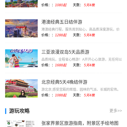
价格：：
1080起
天数：
5天4晚
港澳经典五日结伴游
港澳经典行程，服务周到贴心，高品质深度游玩，价
格实惠
价格：：
1288起
天数：
5天4晚
三亚浪漫双岛5天品质游
品质纯玩，全程省心畅游！A开开心心旅游，无任何以
购物为目的的强···
价格：：
1688起
天数：
5天4晚
北京经典5天4晚结伴游
游北京,感受宫殿的辉煌、园林的气派、长城的宏伟。
感受现代化国际···
价格：：
1088起
天数：
5天4晚
游玩攻略
更多>>
张家界景区旅游指南，附景区手绘地图