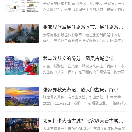
张家界景区旅游指南,附景区手绘地图，张家界，一个
以奇峰异石、秀美山水闻名于世的地方，是每个旅行
者梦寐以求的目的地。以下为您推荐张家界不容错过
的···
张家界旅游最佳旅游季节、最佳旅游时间是什么时候？
张家界旅游最佳旅游季节、最佳旅游时间是什么时
候？，要说那个季节游览张家界最为合适，回答这个
问题还真有点难度，因为张家界是个纯自然性风景
区，一···
我与沈从文的缘分—凤凰古城游记
凤凰古城游记，在凤凰古城沈从文故居，我买了一本
先生的《从文自传》，在回程的火车翻读着，仿佛又
走进凤凰，走进沈从文，他的过去，他的童年、他的
所···
张家界秋天游记：放大的盆景，缩小的仙境
张家界的景色，有泰山之雄，华山之险，桂林之秀。
2023年11月29日，我们一行从湘潭出发，一路经过长
沙、常德、汉寿，5个多小时后到达张家界，在接近张
家···
如何打卡大庸古城？张家界大庸古城旅游指南
大庸古城青春归来DAYONG大庸古城全新游园指南出