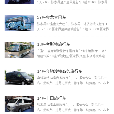
1天￥600 张家界至凤凰单趟包车 1趟￥1600 张家界
机场或火车站至景区酒店单趟包车1趟￥280 张家界机
···
37座金龙大巴车
张家界37座金龙大巴车，张家界一地旅游按天包车 1
天 ￥1500 张家界至凤凰单趟包车 1趟 ￥3000 张家界
机场或火车站至景区酒店单趟包车 1趟 ￥800 张家界
···
18座考斯特旅行车
车型:18座考斯特旅行车是否有车:有车辆数目:10辆车
辆座位数:18座所限地区:张家界,凤凰,长沙等联系电
话:18874402722门市价:1500优惠价格:1200车简
介:1、···
14座奔驰凌特商务旅行车
奔驰凌特14座商务旅行车，1、报价包含：配司机一
名、燃料费、过路过桥费、停车等一切费用。2、非上
述行程包车，价格另行商议。3、我们将确保您所包租
车···
14座丰田旅行车
张家界14座丰田旅行车，1、报价包含：配司机一
名、燃料费、过路过桥费、停车等一切费用。2、非上