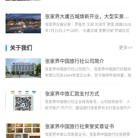
源各大景区、小城街巷、乡村民宿等地，外籍游客随
···
张家界大庸古城焕新开业，大型实景山水秀《天下璀璨》也将同期推出
张家界日报记者｜罗俊杰 王妍 刘泽华 廖雯 周静2026
年7月10日上午10时，“大庸古城 青春归来”开城仪式
在张家界市大庸古城举行，标志着这座承载张家界···
关于我们
更多>>
张家界中国旅行社公司简介
张家界中国旅行社公司简介， 张家界中国旅行社股份
有限公司自1984年成立以来，至今保持年接待量、旅
游收入、上缴税费居同行业前茅的记录，并多次被“省
···
张家界中旅汇款支付方式
张家界中国旅行社企业财务账号，公司财务账号：人
民币账户:开户行：建设银行张家界市分行营业部开户
名：张家界中国旅行社股份有限公司帐号：4300
1520···
张家界中国旅行社荣誉奖章证书
张家界中旅公司荣誉证书，张家界中国旅行社奖牌荣