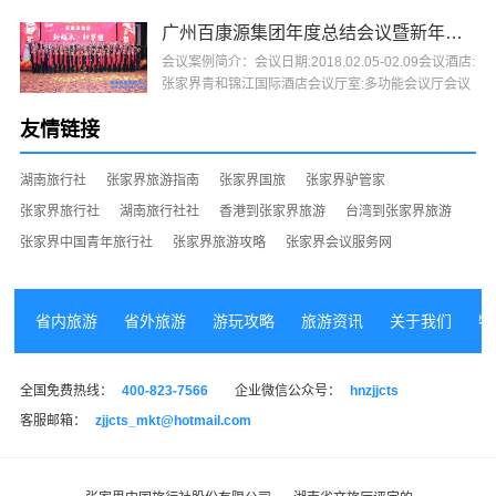
界阳···
广州百康源集团年度总结会议暨新年晚会
会议案例简介：会议日期:2018.02.05-02.09会议酒店:
张家界青和锦江国际酒店会议厅室:多功能会议厅会议
人数:88人会议主办:广州百康源集团会议承办:张家···
友情链接
湖南旅行社
张家界旅游指南
张家界国旅
张家界驴管家
张家界旅行社
湖南旅行社社
香港到张家界旅游
台湾到张家界旅游
张家界中国青年旅行社
张家界旅游攻略
张家界会议服务网
省内旅游
省外旅游
游玩攻略
旅游资讯
关于我们
特
全国免费热线：
400-823-7566
企业微信公众号：
hnzjjcts
客服邮箱：
zjjcts_mkt@hotmail.com