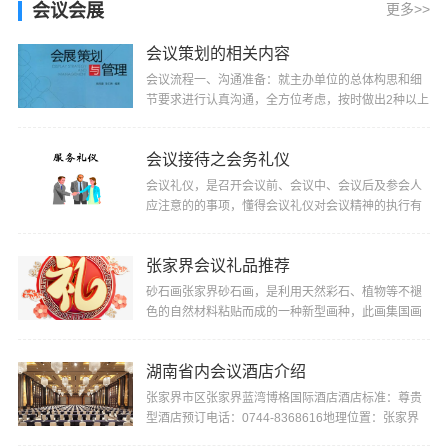
述行程包车，价格另行商议。3、我们将确保您所包租
会议会展
更多>>
车辆···
会议策划的相关内容
会议流程一、沟通准备：就主办单位的总体构思和细
节要求进行认真沟通，全方位考虑，按时做出2种以上
合适的方案供选择。二、会议策划：根据主办单位的
会···
会议接待之会务礼仪
会议礼仪，是召开会议前、会议中、会议后及参会人
应注意的的事项，懂得会议礼仪对会议精神的执行有
较大的促进作用。会议礼仪包括：（一）会议座次排
定···
张家界会议礼品推荐
砂石画张家界砂石画，是利用天然彩石、植物等不褪
色的自然材料粘贴而成的一种新型画种，此画集国画
构图、西画手法、熔版画、雕刻和盆景艺术为一炉，
具···
湖南省内会议酒店介绍
张家界市区张家界蓝湾博格国际酒店酒店标准：尊贵
型酒店预订电话：0744-8368616地理位置：张家界
市区且住岗周围景点：天门山，土司城、老院子张家