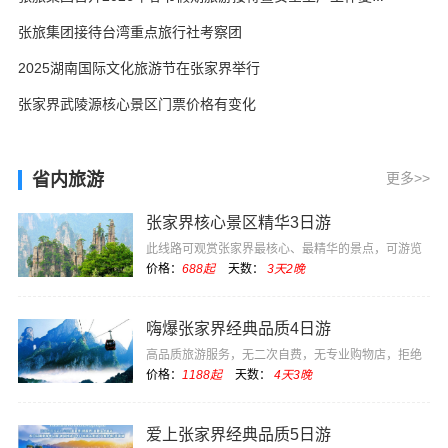
张旅集团接待台湾重点旅行社考察团
2025湖南国际文化旅游节在张家界举行
张家界武陵源核心景区门票价格有变化
省内旅游
更多>>
张家界核心景区精华3日游
此线路可观赏张家界最核心、最精华的景点，可游览
电影《阿凡达》···
价格：
688起
天数：
3天2晚
嗨爆张家界经典品质4日游
高品质旅游服务，无二次自费，无专业购物店，拒绝
低价坑团
价格：
1188起
天数：
4天3晚
爱上张家界经典品质5日游