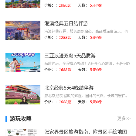
价格：：
1080起
天数：
5天4晚
港澳经典五日结伴游
港澳经典行程，服务周到贴心，高品质深度游玩，价
格实惠
价格：：
1288起
天数：
5天4晚
三亚浪漫双岛5天品质游
品质纯玩，全程省心畅游！A开开心心旅游，无任何以
购物为目的的强···
价格：：
1688起
天数：
5天4晚
北京经典5天4晚结伴游
游北京,感受宫殿的辉煌、园林的气派、长城的宏伟。
感受现代化国际···
价格：：
1088起
天数：
5天4晚
游玩攻略
更多>>
张家界景区旅游指南，附景区手绘地图