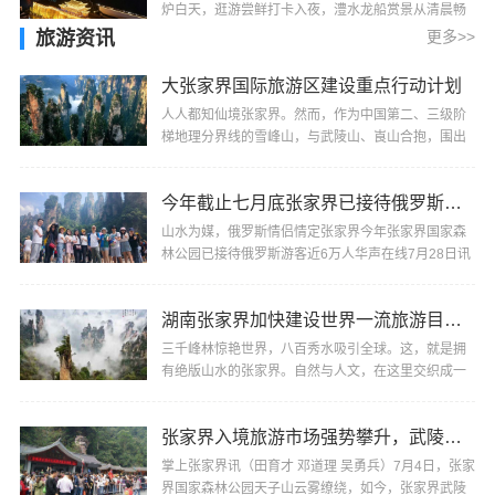
炉白天，逛游尝鲜打卡入夜，澧水龙船赏景从清晨畅
玩至深夜一站式吃住游购娱！进入德胜门开启大庸游
旅游资讯
更多>>
这道···
大张家界国际旅游区建设重点行动计划
人人都知仙境张家界。然而，作为中国第二、三级阶
梯地理分界线的雪峰山，与武陵山、崀山合抱，围出
了一个更广阔的仙境——奇山异水间，古城古镇古村
密···
今年截止七月底张家界已接待俄罗斯游客近6万人
山水为媒，俄罗斯情侣情定张家界今年张家界国家森
林公园已接待俄罗斯游客近6万人华声在线7月28日讯
（全媒体记者 田育才 通讯员 邓道理）27日下午，在
张···
湖南张家界加快建设世界一流旅游目的地
三千峰林惊艳世界，八百秀水吸引全球。这，就是拥
有绝版山水的张家界。自然与人文，在这里交织成一
幅全要素、全季节、全时空、全行程的旅游风景画。
风···
张家界入境旅游市场强势攀升，武陵源区接待境外游客超65.86万人次
掌上张家界讯（田育才 邓道理 吴勇兵）7月4日，张家
界国家森林公园天子山云雾缭绕，如今，张家界武陵