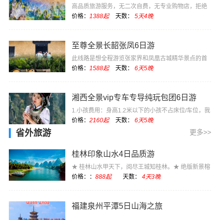
高品质旅游服务，无二次自费，无专业购物店，拒绝
低价坑团
价格：
1388起
天数：
5天4晚
至尊全景长韶张凤6日游
此线路是想全程游览张家界和凤凰古城精华景点的首
选，长沙开始长···
价格：
1588起
天数：
6天5晚
湘西全景vip专车专导纯玩包团6日游
1.小孩费用：身高1.2米以下的小孩不占床位/车位，我
社不收任何费···
价格：
2160起
天数：
6天5晚
省外旅游
更多>>
桂林印象山水4日品质游
★ 桂林山水甲天下，阅尽王城知桂林。★ 绝版新景榕
杉湖，演绎着···
价格：：
888起
天数：
4天3晚
福建泉州平潭5日山海之旅