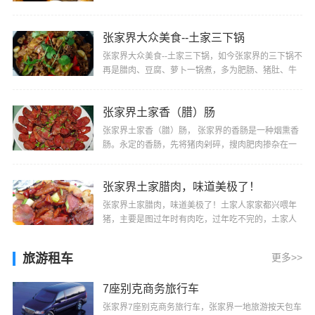
种很方便的干锅，它是由三种主料做成的，多为肥
肠、···
张家界大众美食--土家三下锅
张家界大众美食--土家三下锅，如今张家界的三下锅不
再是腊肉、豆腐、萝卜一锅煮，多为肥肠、猪肚、牛
肚、羊肚、猪蹄或猪头肉等选其中二、三样或多样经
···
张家界土家香（腊）肠
张家界土家香（腊）肠， 张家界的香肠是一种烟熏香
肠。永定的香肠，先将猪肉剁碎，搜肉肥肉掺杂在一
起，再与盐、辣椒、姜、陈皮、花椒及其他调料均匀
搅···
张家界土家腊肉，味道美极了！
张家界土家腊肉，味道美极了！土家人家家都兴喂年
猪，主要是图过年时有肉吃，过年吃不完的，土家人
便把它制作成腊肉，不仅便于保存，而且肉色更加好
看···
旅游租车
更多>>
7座别克商务旅行车
张家界7座别克商务旅行车，张家界一地旅游按天包车