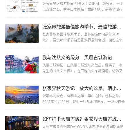
张家界景区旅游指南,附景区手绘地图，张家界，一个
以奇峰异石、秀美山水闻名于世的地方，是每个旅行
者梦寐以求的目的地。以下为您推荐张家界不容错过
的···
张家界旅游最佳旅游季节、最佳旅游时间是什么时候？
张家界旅游最佳旅游季节、最佳旅游时间是什么时
候？，要说那个季节游览张家界最为合适，回答这个
问题还真有点难度，因为张家界是个纯自然性风景
区，一···
我与沈从文的缘分—凤凰古城游记
凤凰古城游记，在凤凰古城沈从文故居，我买了一本
先生的《从文自传》，在回程的火车翻读着，仿佛又
走进凤凰，走进沈从文，他的过去，他的童年、他的
所···
张家界秋天游记：放大的盆景，缩小的仙境
张家界的景色，有泰山之雄，华山之险，桂林之秀。
2023年11月29日，我们一行从湘潭出发，一路经过长
沙、常德、汉寿，5个多小时后到达张家界，在接近张
家···
如何打卡大庸古城？张家界大庸古城旅游指南
大庸古城青春归来DAYONG大庸古城全新游园指南出