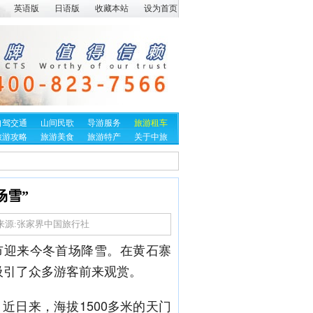
英语版
日语版
收藏本站
设为首页
自驾交通
山间民歌
导游服务
旅游租车
旅游攻略
旅游美食
旅游特产
关于中旅
场雪”
来源:
张家界中国旅行社
界市迎来今冬首场降雪。在黄石寨
吸引了众多游客前来观赏。
近日来，海拔1500多米的天门