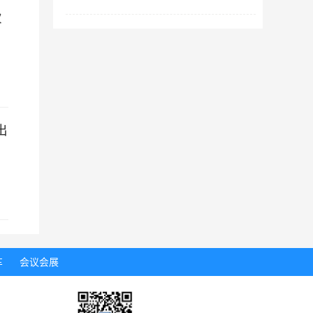
次
，
出
车
会议会展