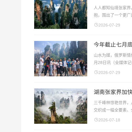
人人都知仙境张家界
抱，围出了一个更广
2026-07-29
今年截止七月
山水为媒，俄罗斯情
月28日讯（全媒体记
2026-07-29
湖南张家界加
三千峰林惊艳世界，
交织成一幅全要素、
2026-07-18