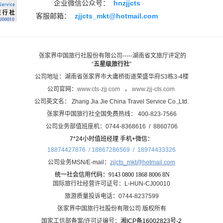
企业微信公众号：
hnzjjcts
客服邮箱：
zjjcts_mkt@hotmail.com
张家界中国旅行社股份有限公司-----湖南省文旅厅评定的
“
五星级旅行社
”
公司地址：湖南省张家界市大庸桥街道荣盛华府S3栋3-4楼
公司官网：
www.cts-zjj.com
，
www.zjj-cts.com
公司英文名： Zhang Jia Jie China Travel Service Co.,Ltd.
张家界中国旅行社全国免费热线： 400-823-7566
公司业务部值班座机：0744-8368616 / 8860706
7*24小时值班经理 手机+微信：
18874427876 / 18867286569 /
18974433326
公司业务MSN/E-mail：
zjjcts_mkt@hotmail.com
统一社会信用代码：
9143 0800 1868 8006 8N
国际旅行社经营许可证号：L-HUN-CJ00010
旅游质量投诉电话：0744-8237599
张家界中国旅行社股份有限公司 版权所有
国家工信部备案/许可证编号：
湘ICP备16002823号-2