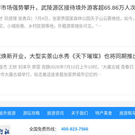
市场强势攀升，武陵源区接待境外游客超65.86万人
才 邓道理 吴勇兵）7月4日，张家界国家森林公园天子山云雾缭绕，如今
、小城街巷、乡村民宿等地，外籍游客随处可见，“···
城焕新开业，大型实景山水秀《天下璀璨》也将同期推
 王妍 刘泽华 廖雯 周静2026年7月10日上午10时，“大庸古城 青春归
市大庸古城举行，标志着这座承载张家界城市记忆的···
省外旅游
游玩攻略
旅游资讯
关于我们
特产美食
旅游租
全国免费热线：
400-823-7566