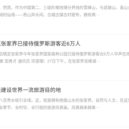
。然而，作为中国第二、三级阶梯地理分界线的雪峰山，与武陵山、崀山
阔的仙境——奇山异水间，古城古镇古村密布，拥有两···
底张家界已接待俄罗斯游客近6万人
侣情定张家界今年张家界国家森林公园已接待俄罗斯游客近6万人华声在线
者 田育才 通讯员 邓道理）27日下午，在张家界宝峰湖···
快建设世界一流旅游目的地
八百秀水吸引全球。这，就是拥有绝版山水的张家界。自然与人文，在这
全季节、全时空、全行程的旅游风景画。风景越来越美···