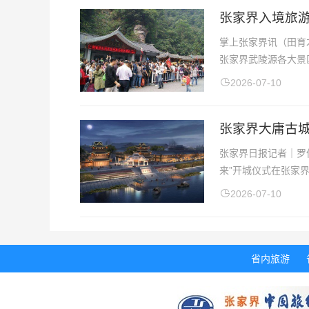
张家界入境旅游
掌上张家界讯（田育
张家界武陵源各大景区
2026-07-10
张家界大庸古
张家界日报记者｜罗俊杰
来”开城仪式在张家界
2026-07-10
省内旅游