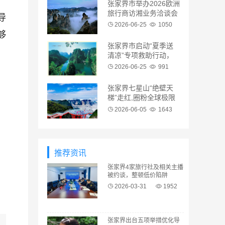
张家界市举办2026欧洲
旅行商访湘业务洽谈会
导
2026-06-25
1050
够
张家界市启动“夏季送
清凉”专项救助行动，
帮助流浪乞讨及临时遇
2026-06-25
991
困人员平安度夏
张家界七星山“绝壁天
梯”走红,圈粉全球极限
爱好者
2026-06-05
1643
推荐资讯
张家界4家旅行社及相关主播
被约谈，整顿低价陷阱
2026-03-31
1952
张家界出台五项举措优化导