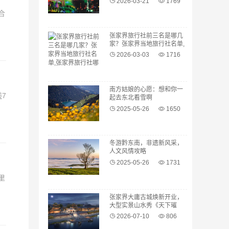
2026-03-21
1769
合
张家界旅行社前三名是哪几
家？张家界当地旅行社名单,
张家界旅行社哪几家口碑
2026-03-03
1716
好？
南方姑娘的心愿：想和你一
7
起去东北看雪啊
2025-05-26
1650
冬游黔东南，非遗新风采，
人文风情攻略
2025-05-26
1731
里
张家界大庸古城焕新开业，
大型实景山水秀《天下璀
璨》也将同期推出
2026-07-10
806