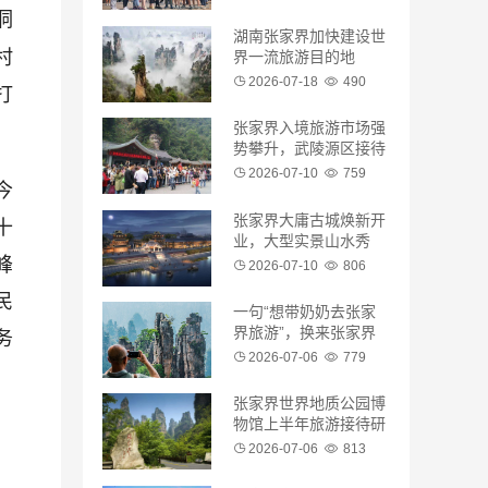
洞
湖南张家界加快建设世
村
界一流旅游目的地
2026-07-18
490
打
张家界入境旅游市场强
势攀升，武陵源区接待
境外游客超65.86万人
2026-07-10
759
今
次
张家界大庸古城焕新开
十
业，大型实景山水秀
峰
《天下璀璨》也将同期
2026-07-10
806
推出
民
一句“想带奶奶去张家
务
界旅游”，换来张家界
的邀请
2026-07-06
779
张家界世界地质公园博
物馆上半年旅游接待研
学学生逾万人次
2026-07-06
813