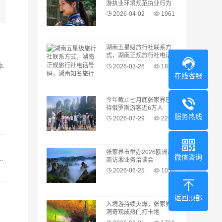
游执业环境规范执业行为
2026-04-02
1961
湖南五星级旅行社联系方
式，湖南正规旅行社电话号
码，湖南知名旅行社名单
本
2026-03-26
1822
在线客服
，
今年截止七月底张家界已接
待俄罗斯游客近6万人
服务热线
2026-07-29
229
张家界市举办2026欧洲旅行
微信咨询
商访湘业务洽谈会
2026-06-25
1050
返回顶部
入境游持续火爆，张家界溶
洞奇观成热门打卡地