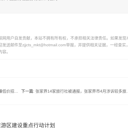
联网用户自发贡献，本站不拥有所有权，不承担相关法律责任。如果发现
邮件至zjjcts_mkt@hotmail.com举报，并提供相关证据，一经查实
内容。
违法违规行为
下一篇:
张家界14家旅行社被通报，张家界市4月涉诉较多旅行社黑榜名单
旅游区建设重点行动计划